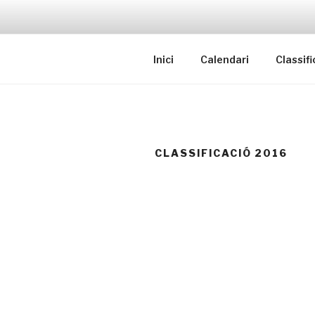
Saltar
al
contenido
Inici
Calendari
Classifi
CLASSIFICACIÓ 2016