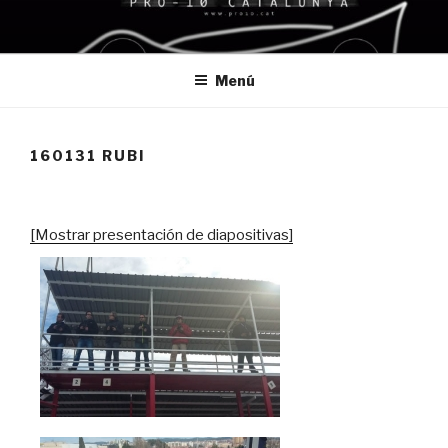
Saltar
al
contenido
Menú
160131 RUBI
[Mostrar presentación de diapositivas]