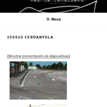
Saltar
al
contenido
Menú
150510 CERDANYOLA
[Mostrar presentación de diapositivas]