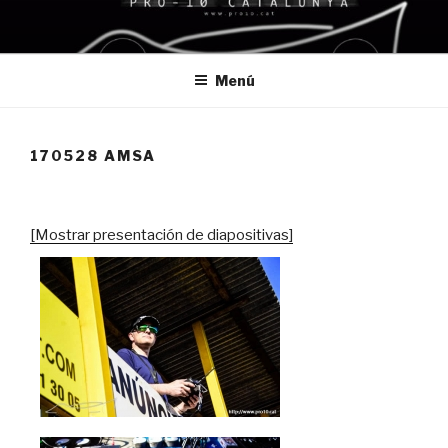
Saltar
al
contenido
Menú
170528 AMSA
[Mostrar presentación de diapositivas]