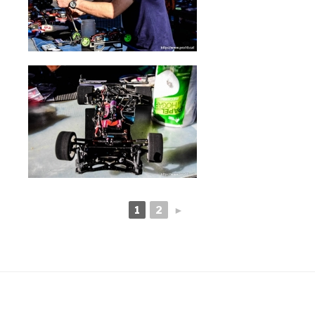
1
2
►