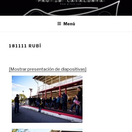
Saltar
al
contenido
Menú
181111 RUBÍ
[Mostrar presentación de diapositivas]