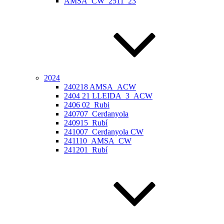
AMSA_CW_2511_23
2024
240218 AMSA_ACW
2404 21 LLEIDA_3_ACW
2406 02_Rubi
240707_Cerdanyola
240915_Rubí
241007_Cerdanyola CW
241110_AMSA_CW
241201_Rubí