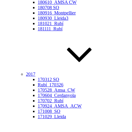
180610_AMSA CW
180708 SO
180916_Montpellier
180930_Lleida3
181021_Rubí
181111_Rubí
2017
170312 SO
Rubí_170326
170528_Amsa_CW
170604_Cerdanyola
170702_Rubí
170924_AMSA_ACW
171008_SO
171029_Lleida