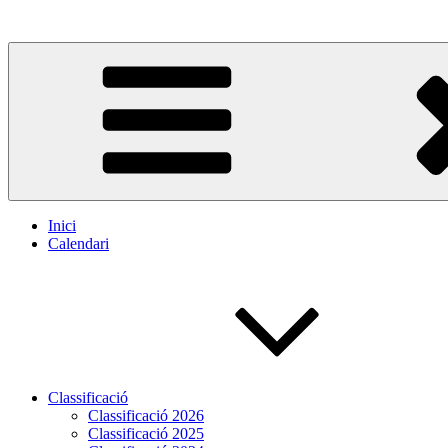
Saltar
al
contenido
Inici
Calendari
Classificació
Classificació 2026
Classificació 2025