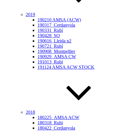
2019
190210 AMSA (ACW)
190317_Cerdanyola
190331_Rubí
190428_SO
190616_Lleida n2
190721_Rubí
190908_Montpellier
190929_AMSA CW
191013_Rubí
191124 AMSA ACW STOCK
2018
180225_AMSA ACW
180318_Rubi
180422_Cerdanyola