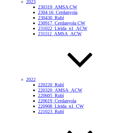
2023
230319_AMSA CW
2304 16_Cerdanyola
230430_Rubí
230917_Cerdanyola CW
231022_Lleida_n1_ACW
231112_AMSA_ACW
2022
220220_Rubí
220320_AMSA_ACW
220605_Rubí
220619_Cerdanyola
220908_Lleida_n1_CW
221023_Rubí