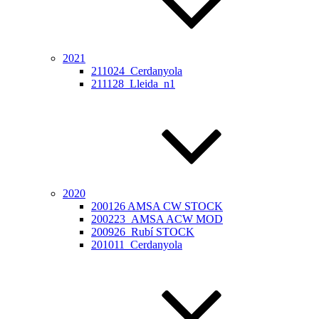
2021
211024_Cerdanyola
211128_Lleida_n1
2020
200126 AMSA CW STOCK
200223_AMSA ACW MOD
200926_Rubí STOCK
201011_Cerdanyola