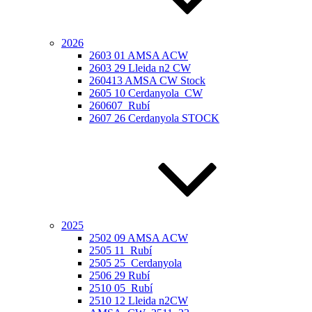
2026
2603 01 AMSA ACW
2603 29 Lleida n2 CW
260413 AMSA CW Stock
2605 10 Cerdanyola_CW
260607_Rubí
2607 26 Cerdanyola STOCK
2025
2502 09 AMSA ACW
2505 11_Rubí
2505 25_Cerdanyola
2506 29 Rubí
2510 05_Rubí
2510 12 Lleida n2CW